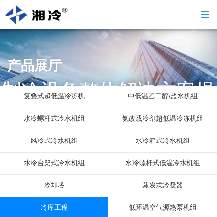
产品展厅
制冷设备整体解决方案提
复叠式超低温冷冻机
中低温乙二醇/盐水机组
供商
水冷螺杆式冷水机组
氨改载冷剂超低温冷冻机组
风冷式冷水机组
水冷箱式冷水机组
水冷台架式冷水机组
水冷螺杆式低温冷水机组
冷却塔
蒸发式冷凝器
冷库工程
低环温空气源热泵机组